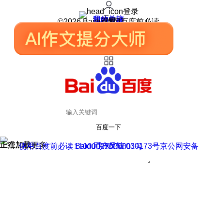
登录
我的关注
我的收藏
皮肤中心
用户反馈
设置
©2026 Baidu 使用百度前必读
百度一下
正在加载
上滑加载更多
用户反馈
使用百度前必读 Baidu 京ICP证030173号
京公网安备11000002000001号