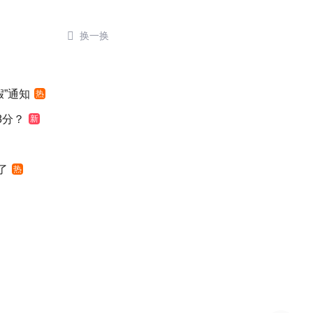

换一换
”通知
热
8分？
新
了
热