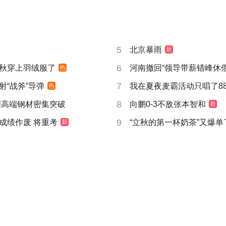
5
北京暴雨
新
6
秋穿上羽绒服了
河南撤回“领导带薪错峰休假
热
7
射“战斧”导弹
我在夏夜麦霸活动只唱了8
热
8
国高端钢材密集突破
向鹏0-3不敌张本智和
新
9
成绩作废 将重考
“立秋的第一杯奶茶”又爆单
新