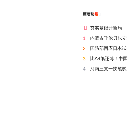


夯实基础开新局
1
内蒙古呼伦贝尔立
2
国防部回应日本试
3
比A4纸还薄！中
4
河南三支一扶笔试