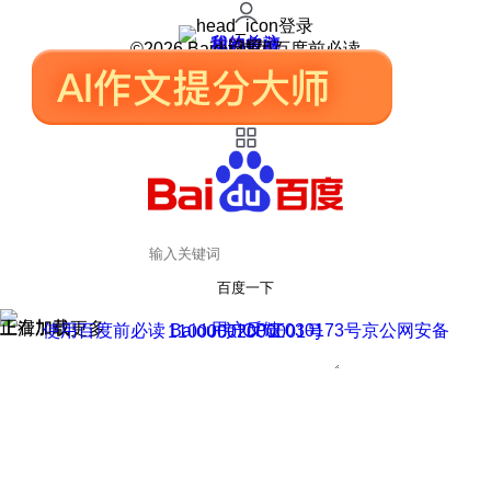
登录
我的关注
我的收藏
皮肤中心
用户反馈
设置
©2026 Baidu 使用百度前必读
百度一下
正在加载
上滑加载更多
用户反馈
使用百度前必读 Baidu 京ICP证030173号
京公网安备11000002000001号