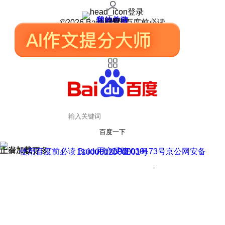
登录
我的关注
我的收藏
皮肤中心
用户反馈
设置
©2026 Baidu 使用百度前必读
百度一下
正在加载
上滑加载更多
用户反馈
使用百度前必读 Baidu 京ICP证030173号
京公网安备11000002000001号