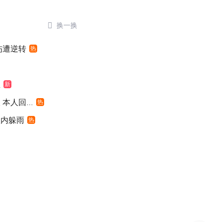

换一换
伤遭逆转
热
鱼
新
本人回应
热
入内躲雨
热