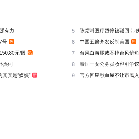
5
强有力
陈熠叫医疗暂停被驳回 带
6
7号
中国五箭齐发反制美国
热
热
7
0.80元/股
台风白海豚或吞掉台风鲸
热
8
成海外热词
泰国一女公务员妆容引争议 
9
的其实是“媒姨”
官方回应献血屋不让市民
新