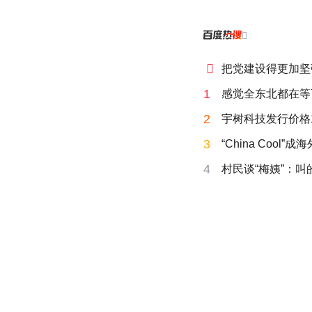


把党建设得更加坚
1
感觉全东北都在等
2
宇树科技发行价格15
3
“China Cool”
4
村民谈“梅姨”：叫