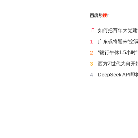


如何把百年大党建
1
广东或将迎来“空调
2
“银行午休1.5小
3
西方Z世代为何开始
4
DeepSeek AP