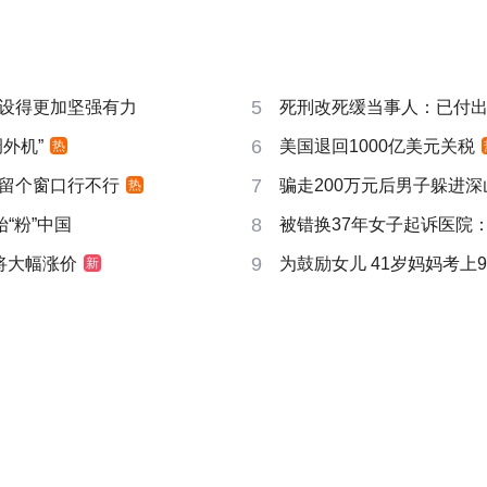
5
设得更加坚强有力
死刑改死缓当事人：已付
6
外机”
美国退回1000亿美元关税
热
7
时”留个窗口行不行
骗走200万元后男子躲进深
热
8
“粉”中国
被错换37年女子起诉医院
9
I即将大幅涨价
为鼓励女儿 41岁妈妈考上9
新