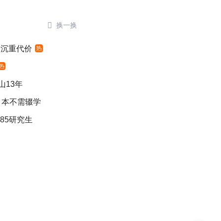

换一换
出沉重代价
热
热
山13年
：本不需辍学
85研究生