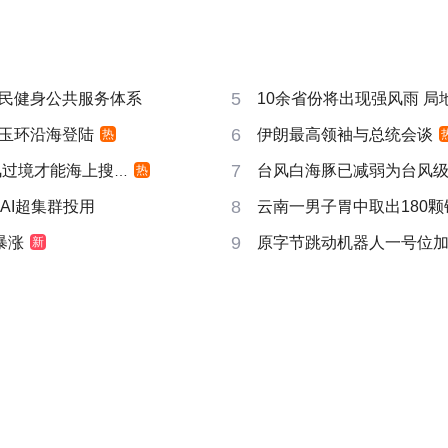
5
民健身公共服务体系
10余省份将出现强风雨 局地
6
玉环沿海登陆
伊朗最高领袖与总统会谈
热
7
过境才能海上搜寻
台风白海豚已减弱为台风
热
8
AI超集群投用
云南一男子胃中取出180颗
9
暴涨
原字节跳动机器人一号位
新