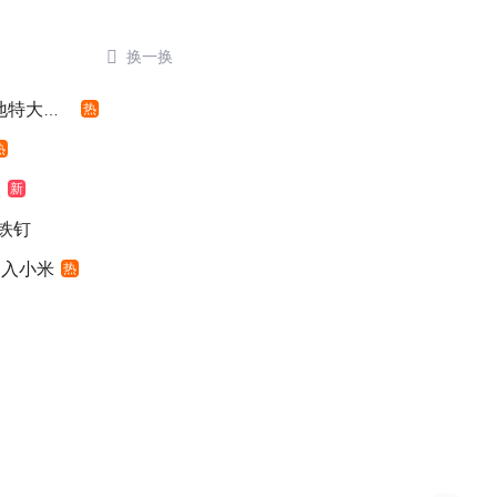

换一换
特大暴雨
热
热
级
新
铁钉
加入小米
热