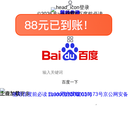
登录
我的关注
我的收藏
皮肤中心
用户反馈
设置
©2026 Baidu 使用百度前必读
百度一下
正在加载
上滑加载更多
用户反馈
使用百度前必读 Baidu 京ICP证030173号
京公网安备11000002000001号