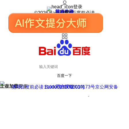
登录
我的关注
我的收藏
皮肤中心
用户反馈
设置
©2026 Baidu 使用百度前必读
百度一下
正在加载
上滑加载更多
用户反馈
使用百度前必读 Baidu 京ICP证030173号
京公网安备11000002000001号