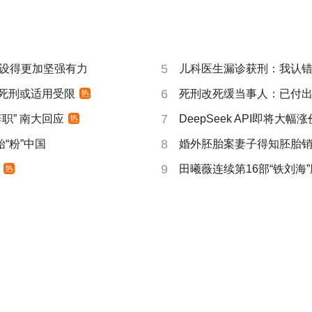
5
设得更加坚强有力
儿科医生漏诊获刑：我认错但
6
 死刑或适用受限
死刑改死缓当事人：已付
热
7
职” 南大回应
DeepSeek API即将大幅涨
热
8
“粉”中国
婚外胚胎案妻子得知胚胎
9
田曦薇连续第16部“铁刘海”
热