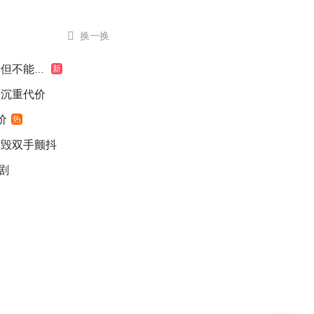

换一换
不能认罪
新
出沉重代价
价
热
销毁双手颤抖
剧