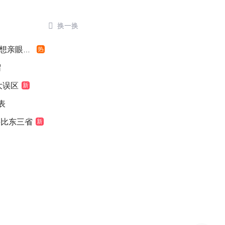

换一换
亲眼看看
热
留
大误区
新
表
堪比东三省
新