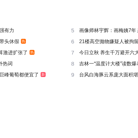
5
强有力
画像师林宇辉：画梅姨7年 想
6
带头休假
21楼高空抛物嫌疑人被拘
热
7
打算激进扩张了
今日立秋 养生千万避开六
热
8
成海外热词
吉林一“温度计大楼”读数爆
9
巨峰葡萄都便宜了
台风白海豚云系庞大面积
新