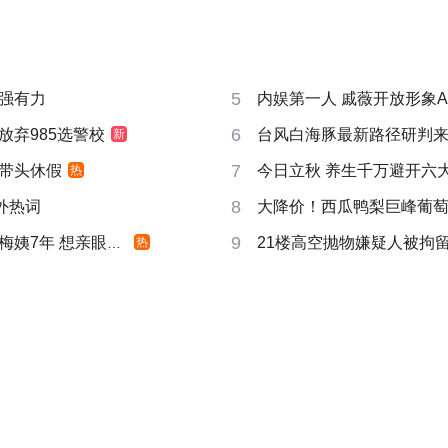
5
强有力
内娱第一人 戚薇开放形象A
6
放弃985选警校
台风白海豚最新路径研判
新
7
带头休假
今日立秋 养生千万避开六
热
8
成海外热词
大降价！西瓜鸭梨巨峰葡
9
姨7年 想亲眼看看
21楼高空抛物嫌疑人被拘
热