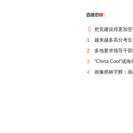


把党建设得更加坚
1
越来越多高分考生
2
多地要求领导干部
3
“China Cool”
4
画像师林宇辉：画梅