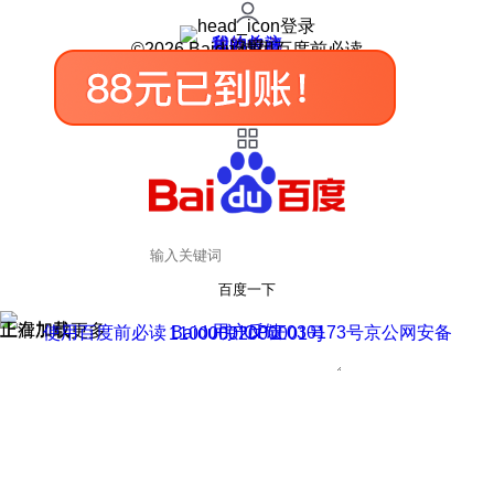
登录
我的关注
我的收藏
皮肤中心
用户反馈
设置
©2026 Baidu 使用百度前必读
百度一下
正在加载
上滑加载更多
用户反馈
使用百度前必读 Baidu 京ICP证030173号
京公网安备11000002000001号