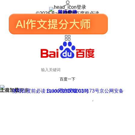
登录
我的关注
我的收藏
皮肤中心
用户反馈
设置
©2026 Baidu 使用百度前必读
百度一下
正在加载
上滑加载更多
用户反馈
使用百度前必读 Baidu 京ICP证030173号
京公网安备11000002000001号