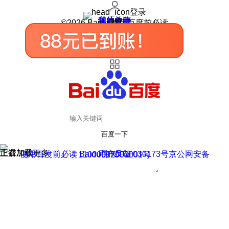
登录
我的关注
我的收藏
皮肤中心
用户反馈
设置
©2026 Baidu 使用百度前必读
百度一下
正在加载
上滑加载更多
用户反馈
使用百度前必读 Baidu 京ICP证030173号
京公网安备11000002000001号