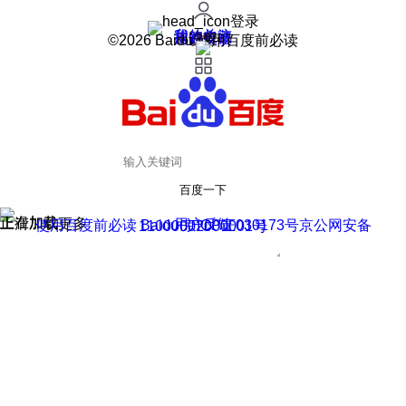
登录
我的关注
我的收藏
皮肤中心
用户反馈
设置
©2026 Baidu 使用百度前必读
百度一下
正在加载
上滑加载更多
用户反馈
使用百度前必读 Baidu 京ICP证030173号
京公网安备11000002000001号