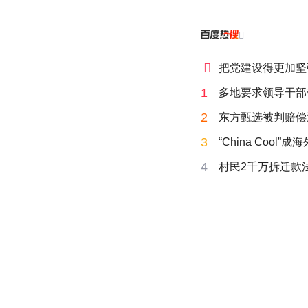


把党建设得更加坚
1
多地要求领导干部
2
东方甄选被判赔偿
3
“China Cool”
4
村民2千万拆迁款法