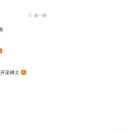

换一换
表
热
底开采稀土
热