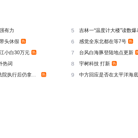
5
强有力
吉林一“温度计大楼”读数爆
6
带头休假
感觉全东北都在等7号
热
热
7
江小白30万元
台风白海豚登陆地点更新
热
8
成海外热词
宇树科技 打新
热
9
院执行后仍拿不到
中方回应是否在太平洋海
热