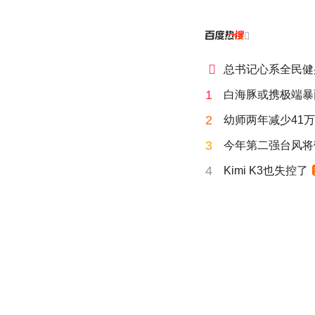


总书记心系全民健
1
白海豚或携极端暴
2
幼师两年减少41
3
今年第二强台风将
4
Kimi K3也失控了