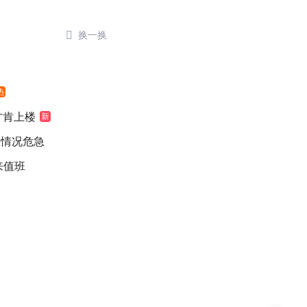

换一换
热
元才肯上楼
新
医情况危急
来值班