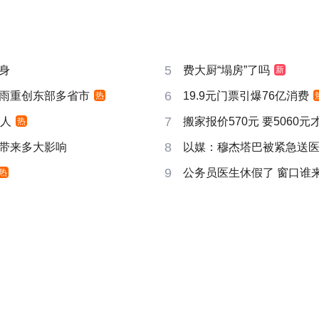
5
身
费大厨“塌房”了吗
新
6
雨重创东部多省市
19.9元门票引爆76亿消费
热
7
万人
搬家报价570元 要5060
热
8
带来多大影响
以媒：穆杰塔巴被紧急送
9
公务员医生休假了 窗口谁
热