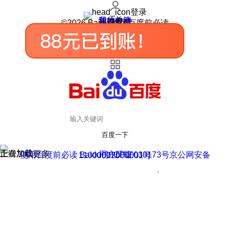
登录
我的关注
我的收藏
皮肤中心
用户反馈
设置
©2026 Baidu 使用百度前必读
百度一下
正在加载
上滑加载更多
用户反馈
使用百度前必读 Baidu 京ICP证030173号
京公网安备11000002000001号