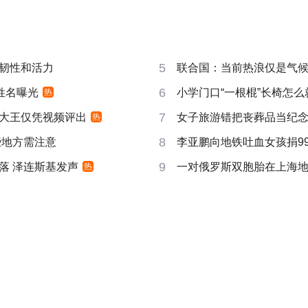
5
韧性和活力
联合国：当前热浪仅是气
6
姓名曝光
小学门口“一根棍”长椅怎么
热
7
大王仅凭视频评出
女子旅游错把丧葬品当纪
热
8
些地方需注意
李亚鹏向地铁吐血女孩捐99
9
落 泽连斯基发声
一对俄罗斯双胞胎在上海
热