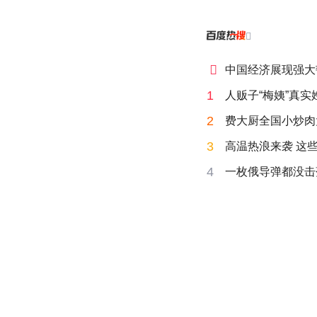


中国经济展现强大
1
人贩子“梅姨”真实
2
费大厨全国小炒肉
3
高温热浪来袭 这
4
一枚俄导弹都没击