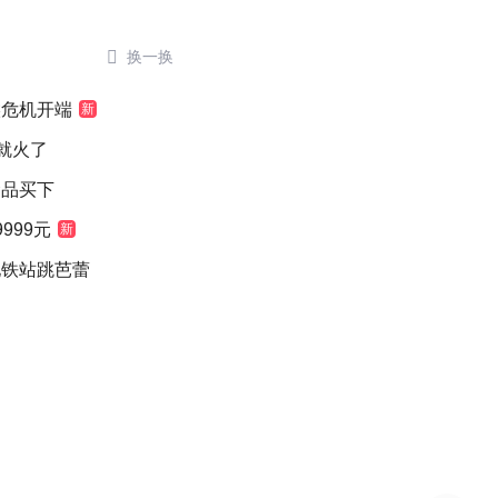

换一换
候危机开端
新
就火了
念品买下
999元
新
地铁站跳芭蕾