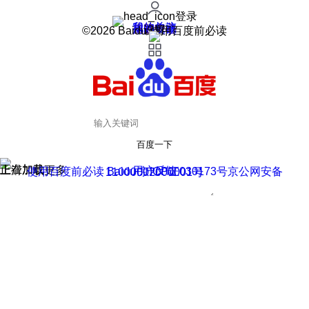
登录
我的关注
我的收藏
皮肤中心
用户反馈
设置
©2026 Baidu 使用百度前必读
百度一下
正在加载
上滑加载更多
用户反馈
使用百度前必读 Baidu 京ICP证030173号
京公网安备11000002000001号