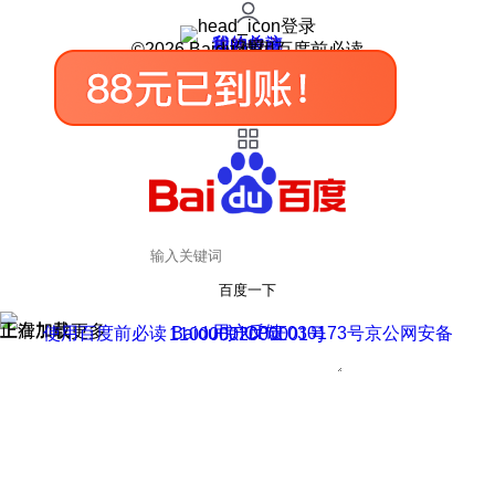
登录
我的关注
我的收藏
皮肤中心
用户反馈
设置
©2026 Baidu 使用百度前必读
百度一下
正在加载
上滑加载更多
用户反馈
使用百度前必读 Baidu 京ICP证030173号
京公网安备11000002000001号