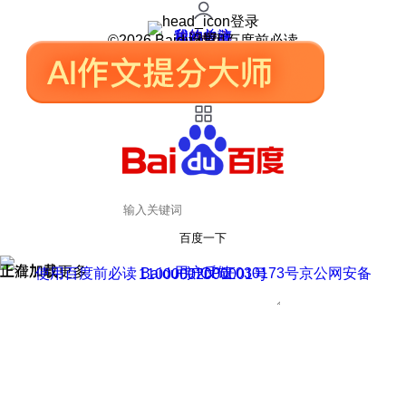
登录
我的关注
我的收藏
皮肤中心
用户反馈
设置
©2026 Baidu 使用百度前必读
百度一下
正在加载
上滑加载更多
用户反馈
使用百度前必读 Baidu 京ICP证030173号
京公网安备11000002000001号