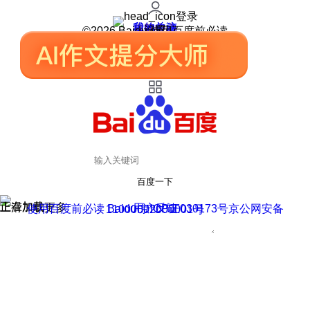
登录
我的关注
我的收藏
皮肤中心
用户反馈
设置
©2026 Baidu 使用百度前必读
百度一下
正在加载
上滑加载更多
用户反馈
使用百度前必读 Baidu 京ICP证030173号
京公网安备11000002000001号