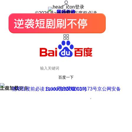
登录
我的关注
我的收藏
皮肤中心
用户反馈
设置
©2026 Baidu 使用百度前必读
百度一下
正在加载
上滑加载更多
用户反馈
使用百度前必读 Baidu 京ICP证030173号
京公网安备11000002000001号