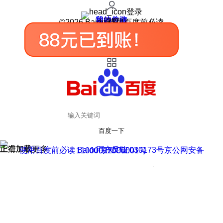
登录
我的关注
我的收藏
皮肤中心
用户反馈
设置
©2026 Baidu 使用百度前必读
百度一下
正在加载
上滑加载更多
用户反馈
使用百度前必读 Baidu 京ICP证030173号
京公网安备11000002000001号