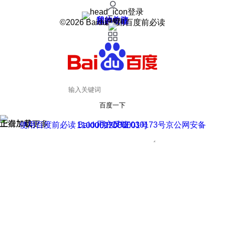
登录
我的关注
我的收藏
皮肤中心
用户反馈
设置
©2026 Baidu 使用百度前必读
百度一下
正在加载
上滑加载更多
用户反馈
使用百度前必读 Baidu 京ICP证030173号
京公网安备11000002000001号