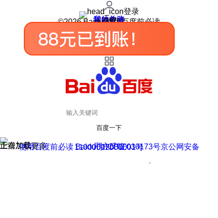
登录
我的关注
我的收藏
皮肤中心
用户反馈
设置
©2026 Baidu 使用百度前必读
百度一下
正在加载
上滑加载更多
用户反馈
使用百度前必读 Baidu 京ICP证030173号
京公网安备11000002000001号