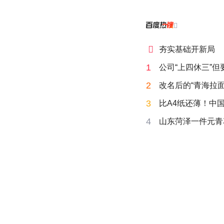


夯实基础开新局
1
公司“上四休三”但
2
改名后的“青海拉面
3
比A4纸还薄！中
4
山东菏泽一件元青