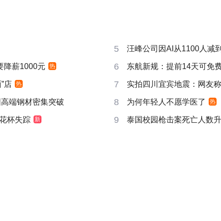
5
汪峰公司因AI从1100人减到
6
要降薪1000元
东航新规：提前14天可免
热
7
”店
实拍四川宜宾地震：网友称睡
热
8
国高端钢材密集突破
为何年轻人不愿学医了
热
9
花杯失踪
泰国校园枪击案死亡人数升
新