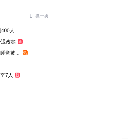

换一换
400人
费退改签
新
觉被摇醒
热
至7人
新