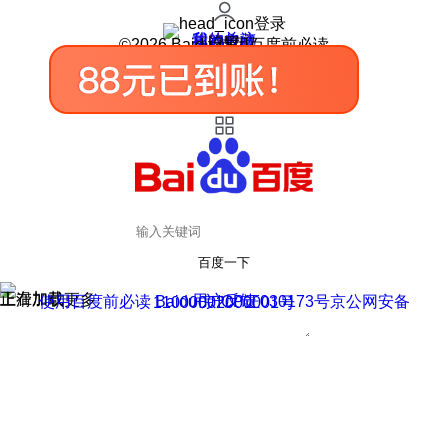
登录
我的关注
我的收藏
皮肤中心
用户反馈
设置
©2026 Baidu 使用百度前必读
百度一下
正在加载
上滑加载更多
用户反馈
使用百度前必读 Baidu 京ICP证030173号
京公网安备11000002000001号