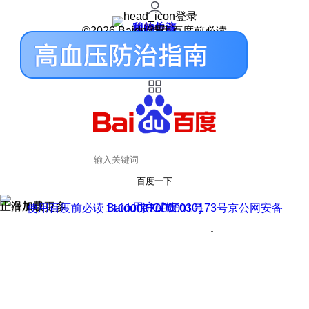
登录
我的关注
我的收藏
皮肤中心
用户反馈
设置
©2026 Baidu 使用百度前必读
百度一下
正在加载
上滑加载更多
用户反馈
使用百度前必读 Baidu 京ICP证030173号
京公网安备11000002000001号