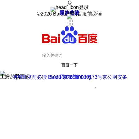
登录
我的关注
我的收藏
皮肤中心
用户反馈
设置
©2026 Baidu 使用百度前必读
百度一下
正在加载
上滑加载更多
用户反馈
使用百度前必读 Baidu 京ICP证030173号
京公网安备11000002000001号