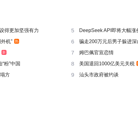
5
设得更加坚强有力
DeepSeek API即将大幅涨
6
外机”
骗走200万元后男子躲进深
热
7
姆巴佩官宣恋情
新
8
“粉”中国
美国退回1000亿美元关税
9
后塌方
汕头市政府被约谈