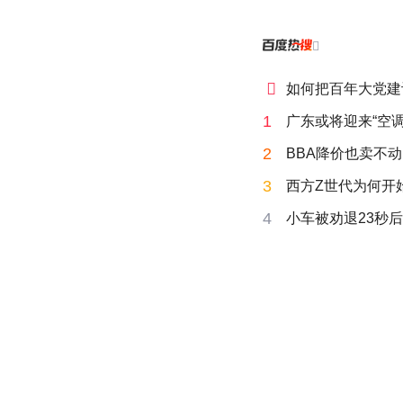


如何把百年大党建
1
广东或将迎来“空调
2
BBA降价也卖不动
3
西方Z世代为何开始
4
小车被劝退23秒