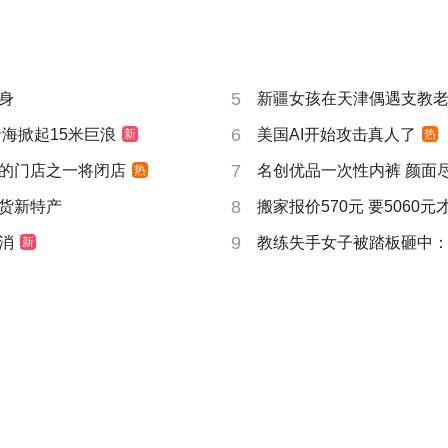
5
身
新疆女孩在天津偶遇支教
6
沿海掀起15米巨浪
美国AI开始攻击真人了
新
热
7
的门店之一将闭店
名创优品一次性内裤 颜面
热
8
货新特产
搬家报价570元 要5060
9
消
教练失手女子被踏板砸中：当
新