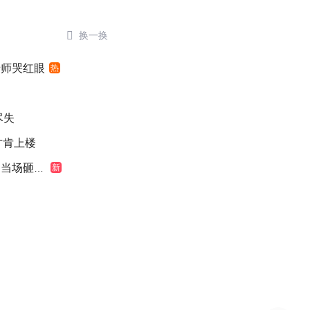

换一换
老师哭红眼
热
尽失
元才肯上楼
场砸出血
新