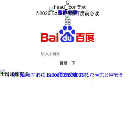
登录
我的关注
我的收藏
皮肤中心
用户反馈
设置
©2026 Baidu 使用百度前必读
百度一下
正在加载
上滑加载更多
用户反馈
使用百度前必读 Baidu 京ICP证030173号
京公网安备11000002000001号