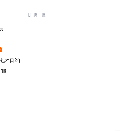

换一换
表
热
包档口2年
/股