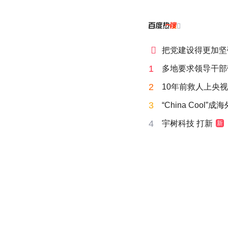


把党建设得更加坚
1
多地要求领导干部
2
10年前救人上央
3
“China Cool”
4
宇树科技 打新
新