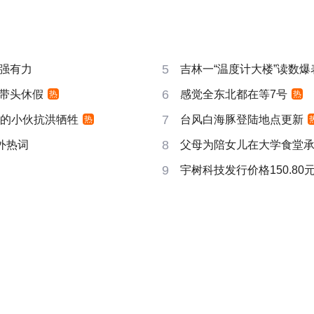
5
强有力
吉林一“温度计大楼”读数爆
6
带头休假
感觉全东北都在等7号
热
热
7
视的小伙抗洪牺牲
台风白海豚登陆地点更新
热
8
成海外热词
父母为陪女儿在大学食堂承
9
宇树科技发行价格150.80元