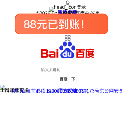
登录
我的关注
我的收藏
皮肤中心
用户反馈
设置
©2026 Baidu 使用百度前必读
百度一下
正在加载
上滑加载更多
用户反馈
使用百度前必读 Baidu 京ICP证030173号
京公网安备11000002000001号