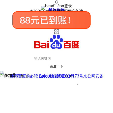
登录
我的关注
我的收藏
皮肤中心
用户反馈
设置
©2026 Baidu 使用百度前必读
百度一下
正在加载
上滑加载更多
用户反馈
使用百度前必读 Baidu 京ICP证030173号
京公网安备11000002000001号