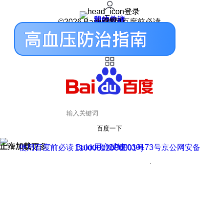
登录
我的关注
我的收藏
皮肤中心
用户反馈
设置
©2026 Baidu 使用百度前必读
百度一下
正在加载
上滑加载更多
用户反馈
使用百度前必读 Baidu 京ICP证030173号
京公网安备11000002000001号