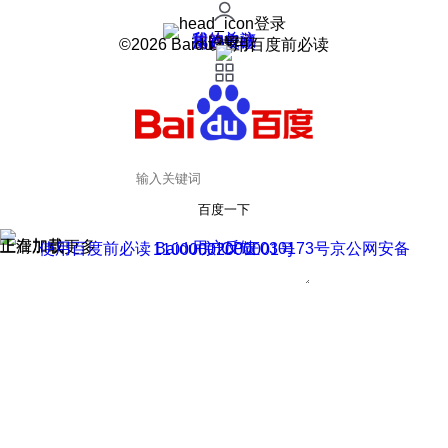
登录
我的关注
我的收藏
皮肤中心
用户反馈
设置
©2026 Baidu 使用百度前必读
百度一下
正在加载
上滑加载更多
用户反馈
使用百度前必读 Baidu 京ICP证030173号
京公网安备11000002000001号