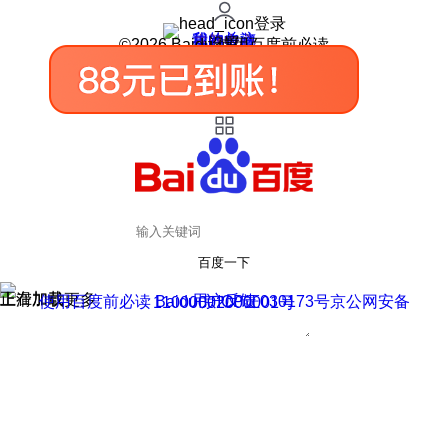
登录
我的关注
我的收藏
皮肤中心
用户反馈
设置
©2026 Baidu 使用百度前必读
百度一下
正在加载
上滑加载更多
用户反馈
使用百度前必读 Baidu 京ICP证030173号
京公网安备11000002000001号