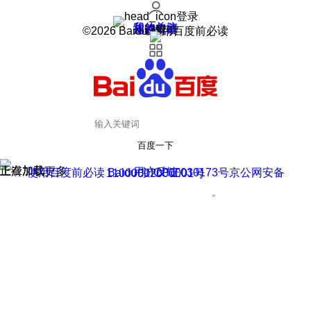
登录
我的关注
我的收藏
皮肤中心
用户反馈
设置
©2026 Baidu 使用百度前必读
百度一下
正在加载
上滑加载更多
用户反馈
使用百度前必读 Baidu 京ICP证030173号
京公网安备11000002000001号