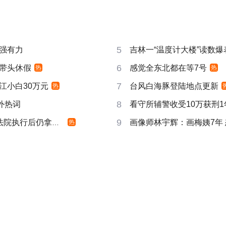
5
强有力
吉林一“温度计大楼”读数爆
6
带头休假
感觉全东北都在等7号
热
热
7
江小白30万元
台风白海豚登陆地点更新
热
8
成海外热词
看守所辅警收受10万获刑1
9
院执行后仍拿不到
画像师林宇辉：画梅姨7年
热