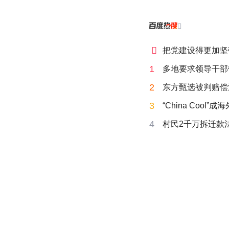


把党建设得更加坚
1
多地要求领导干部
2
东方甄选被判赔偿
3
“China Cool”
4
村民2千万拆迁款法