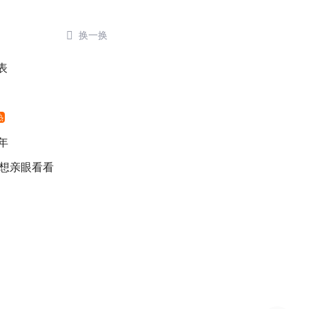

换一换
表
热
年
 想亲眼看看