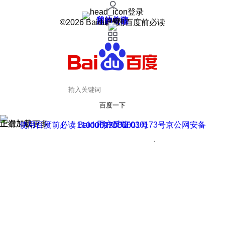
登录
我的关注
我的收藏
皮肤中心
用户反馈
设置
©2026 Baidu 使用百度前必读
百度一下
正在加载
上滑加载更多
用户反馈
使用百度前必读 Baidu 京ICP证030173号
京公网安备11000002000001号