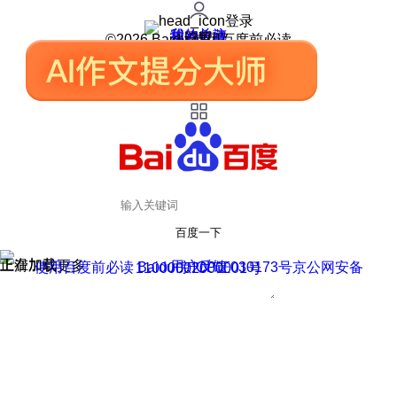
登录
我的关注
我的收藏
皮肤中心
用户反馈
设置
©2026 Baidu 使用百度前必读
百度一下
正在加载
上滑加载更多
用户反馈
使用百度前必读 Baidu 京ICP证030173号
京公网安备11000002000001号