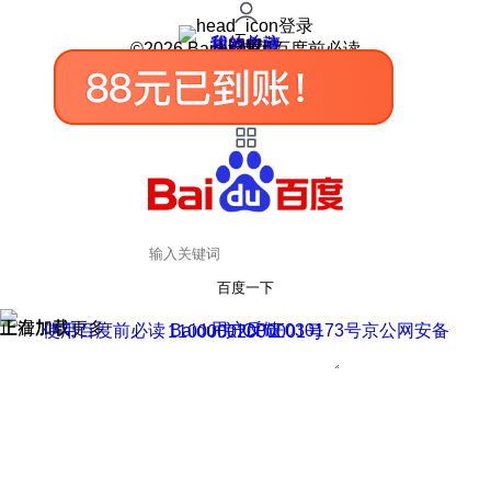
登录
我的关注
我的收藏
皮肤中心
用户反馈
设置
©2026 Baidu 使用百度前必读
百度一下
正在加载
上滑加载更多
用户反馈
使用百度前必读 Baidu 京ICP证030173号
京公网安备11000002000001号