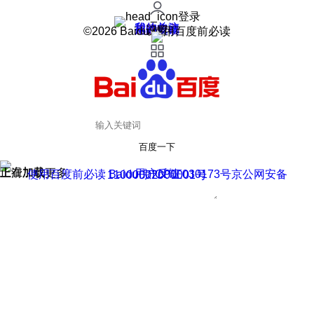
登录
我的关注
我的收藏
皮肤中心
用户反馈
设置
©2026 Baidu 使用百度前必读
百度一下
正在加载
上滑加载更多
用户反馈
使用百度前必读 Baidu 京ICP证030173号
京公网安备11000002000001号