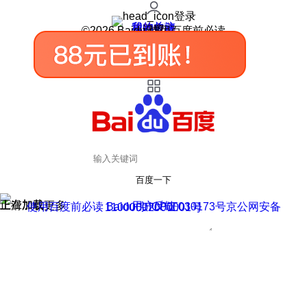
登录
我的关注
我的收藏
皮肤中心
用户反馈
设置
©2026 Baidu 使用百度前必读
百度一下
正在加载
上滑加载更多
用户反馈
使用百度前必读 Baidu 京ICP证030173号
京公网安备11000002000001号