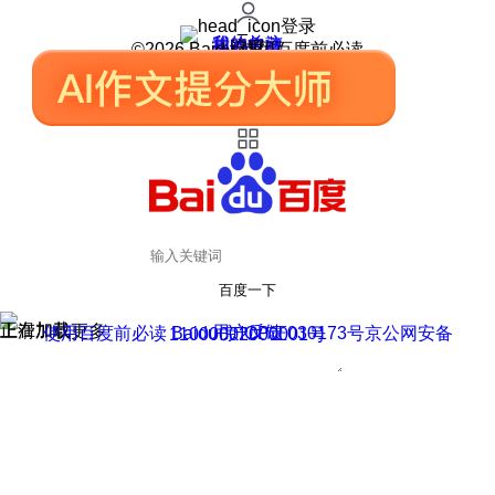
登录
我的关注
我的收藏
皮肤中心
用户反馈
设置
©2026 Baidu 使用百度前必读
百度一下
正在加载
上滑加载更多
用户反馈
使用百度前必读 Baidu 京ICP证030173号
京公网安备11000002000001号