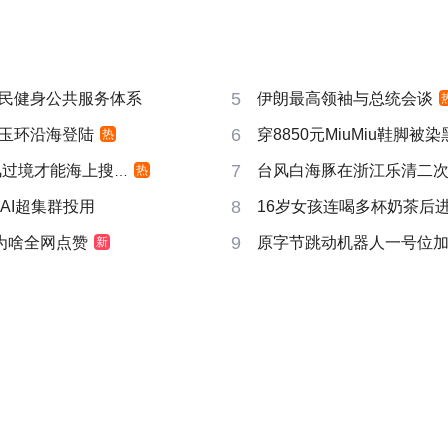
5
民健身公共服务体系
伊朗最高领袖与总统会谈
6
玉环沿海登陆
穿8850元MiuMiu鞋脚被
热
7
过境才能海上搜寻
台风白海豚在浙江乐清二
热
8
AI超集群投用
16岁女孩连喝多杯奶茶后进
9
池为啥全网点赞
原字节跳动机器人一号位
新