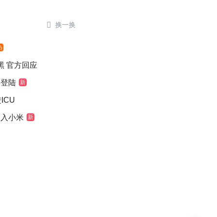

换一换
热
染黑 官方回应
次登陆
新
ICU
加入小米
新