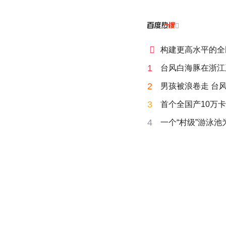


构建更高水平的全
1
台风白海豚在浙江
2
男孩被浪卷走 台风
3
首个全国产10万卡
4
一个“村级”游泳